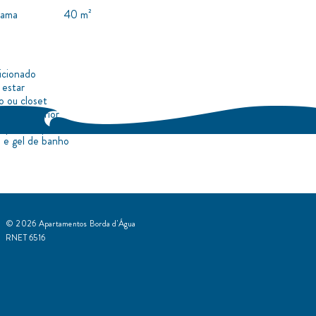
-cama
40 m²
icionado
 estar
o ou closet
io de exterior
l para roupa
e gel de banho
© 2026
Apartamentos Borda d'Água
RNET 6516