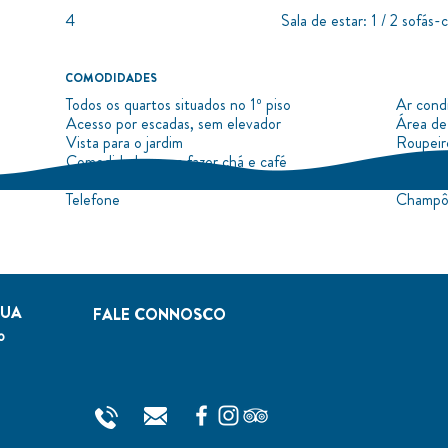
4
Sala de estar: 1 / 2 sofás
COMODIDADES
Todos os quartos situados no 1º piso
Ar cond
Acesso por escadas, sem elevador
Área de
Vista para o jardim
Roupeir
Comodidades para fazer chá e café
Mobiliár
Cofre
Estenda
Telefone
Champô 
GUA
FALE CONNOSCO
o